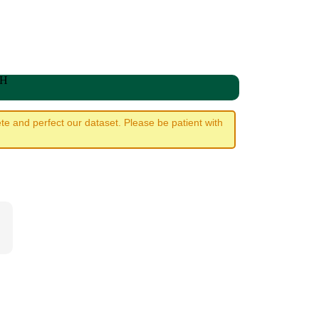
WH
e and perfect our dataset. Please be patient with